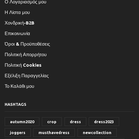
Ο Λογαριασμός μου
Η Λίστα μου
Χονδρική-B2B
Επικοινωνία
Όροι & Προϋποθέσεις
Πολιτική Απορρήτου
Πολιτική Cookies
Εξέλιξη Παραγγελίας
Το Καλάθι μου
HASHTAGS
autumn2020
crop
dress
dress2023
joggers
musthavedress
newcollection