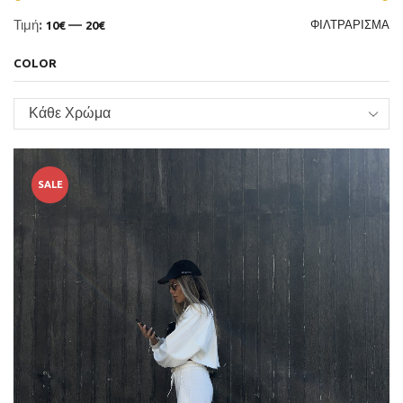
Τιμή:
—
ΦΙΛΤΡΆΡΙΣΜΑ
10€
20€
COLOR
Κάθε Χρώμα
SALE