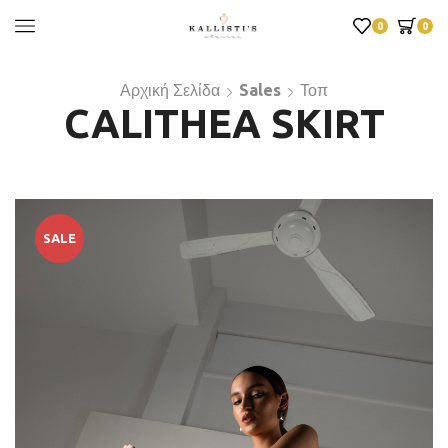
0
0
Αρχική Σελίδα
Sales
Τοπ
CALITHEA SKIRT
SALE