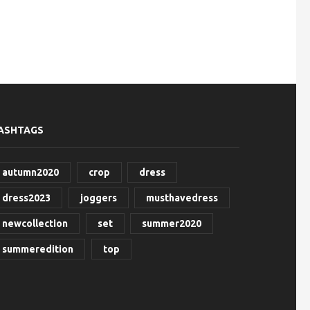
ASHTAGS
autumn2020
crop
dress
dress2023
joggers
musthavedress
newcollection
set
summer2020
summeredition
top