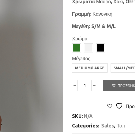
Χρώματα
: Μαύρο, Χακί, Off
Γραμμή
: Κανονική
Μεγέθη
: S/M & M/L
Χρώμα
Μέγεθος
MEDIUM/LARGE
SMALL/ME
ΠΡΟΣΘΉΚ
Προ
SKU:
N/A
Categories:
Sales
,
Τοπ