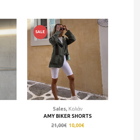
SALE
SALE
Sales
,
Κολάν
AMY BIKER SHORTS
SHORT 
21,00
€
10,00
€