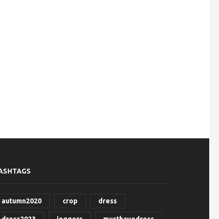
ASHTAGS
autumn2020
crop
dress
dress2023
joggers
musthavedress