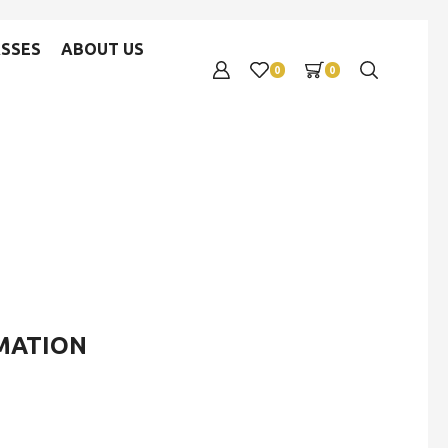
SSES
ABOUT US
0
0
MATION