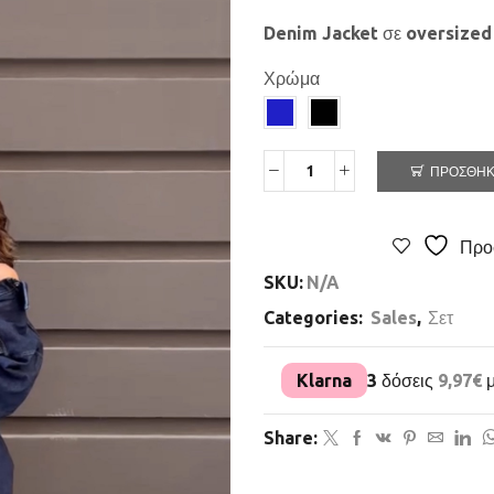
Denim Jacket σε oversized 
Χρώμα
ΠΡΟΣΘΉΚ
Προ
SKU:
N/A
Categories:
Sales
,
Σετ
Klarna
3 δόσεις
9,97
€
μ
Share: