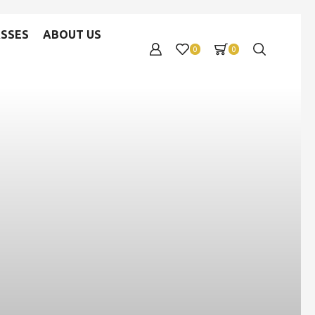
SSES
ABOUT US
0
0