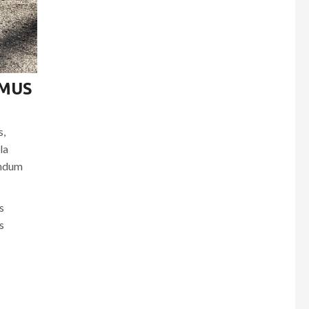
AMUS
s,
la
endum
s
s