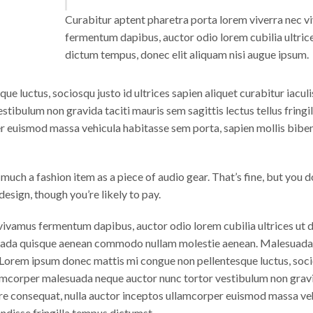
Curabitur aptent pharetra porta lorem viverra nec 
fermentum dapibus, auctor odio lorem cubilia ultrice
dictum tempus, donec elit aliquam nisi augue ipsum.
 luctus, sociosqu justo id ultrices sapien aliquet curabitur iaculi
ibulum non gravida taciti mauris sem sagittis lectus tellus fringil
er euismod massa vehicula habitasse sem porta, sapien mollis bib
uch a fashion item as a piece of audio gear. That’s fine, but you d
esign, though you’re likely to pay.
vivamus fermentum dapibus, auctor odio lorem cubilia ultrices ut 
esuada quisque aenean commodo nullam molestie aenean. Malesuada
orem ipsum donec mattis mi congue non pellentesque luctus, soc
 ullamcorper malesuada neque auctor nunc tortor vestibulum non grav
ornare consequat, nulla auctor inceptos ullamcorper euismod massa ve
disse fringilla tempus dictumst.