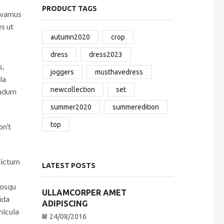
PRODUCT TAGS
vivamus
s ut
autumn2020
crop
dress
dress2023
s,
joggers
musthavedress
la
newcollection
set
endum
summer2020
summeredition
top
on’t
dictum
LATEST POSTS
iosqu
ULLAMCORPER AMET
ida
ADIPISCING
hicula
24/08/2016