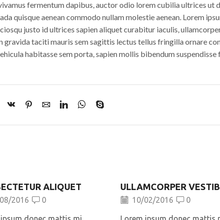
vivamus fermentum dapibus, auctor odio lorem cubilia ultrices ut 
suada quisque aenean commodo nullam molestie aenean. Lorem ips
osqu justo id ultrices sapien aliquet curabitur iaculis, ullamcorpe
ravida taciti mauris sem sagittis lectus tellus fringilla ornare co
hicula habitasse sem porta, sapien mollis bibendum suspendisse f
ECTETUR ALIQUET
ULLAMCORPER VESTI
08/2016
0
10/02/2016
0
ipsum donec mattis mi
Lorem ipsum donec mattis 