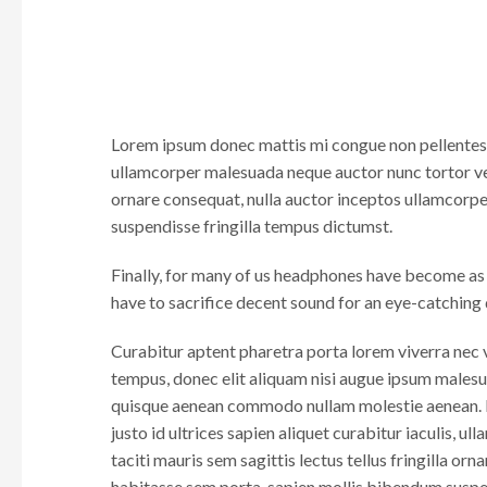
Lorem ipsum donec mattis mi congue non pellentesque
ullamcorper malesuada neque auctor nunc tortor vest
ornare consequat, nulla auctor inceptos ullamcorp
suspendisse fringilla tempus dictumst.
Finally, for many of us headphones have become as m
have to sacrifice decent sound for an eye-catching d
Curabitur aptent pharetra porta lorem viverra nec 
tempus, donec elit aliquam nisi augue ipsum mal
quisque aenean commodo nullam molestie aenean. L
justo id ultrices sapien aliquet curabitur iaculis,
taciti mauris sem sagittis lectus tellus fringilla 
habitasse sem porta, sapien mollis bibendum suspen