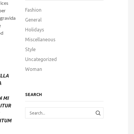
rices
Fashion
per
 gravida
General
e
Holidays
od
Miscellaneous
Style
Uncategorized
Woman
LLA
A
SEARCH
N MI
ITUR
NTUM