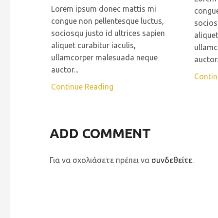
Lorem ipsum donec mattis mi
congue
congue non pellentesque luctus,
socios
sociosqu justo id ultrices sapien
aliquet
aliquet curabitur iaculis,
ullamc
ullamcorper malesuada neque
auctor.
auctor...
Contin
Continue Reading
ADD COMMENT
Για να σχολιάσετε πρέπει να
συνδεθείτε
.