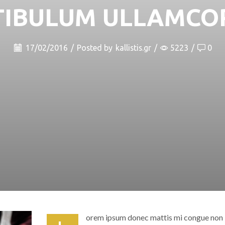
TIBULUM ULLAMCO
17/02/2016
/
Posted by
kallistis.gr
/
5223
/
0
orem ipsum donec mattis mi congue non