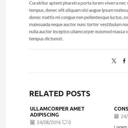
Curabitur aptent pharetra porta lorem viverra nec 
tempus, donec elit aliquam nisi augue ipsum male
donec mattis mi congue non pellentesque luctus, soci
malesuada neque auctor nunc tortor vestibulum non g
nulla auctor inceptos ullamcorper euismod massa ve
tempus dictumst.
RELATED POSTS
ULLAMCORPER AMET
CONS
ADIPISCING
24/
24/08/2016
0
Lorem 