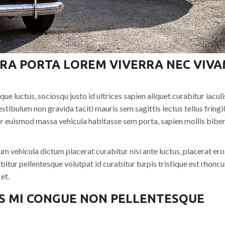
RA PORTA LOREM VIVERRA NEC VIV
 luctus, sociosqu justo id ultrices sapien aliquet curabitur iaculi
ibulum non gravida taciti mauris sem sagittis lectus tellus fringil
er euismod massa vehicula habitasse sem porta, sapien mollis bib
 vehicula dictum placerat curabitur nisi ante luctus, placerat ero
itur pellentesque volutpat id curabitur turpis tristique est rhoncu
et.
S MI CONGUE NON PELLENTESQUE